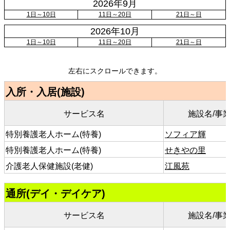
2026年9月
1日～10日
11日～20日
21日～日
2026年10月
1日～10日
11日～20日
21日～日
左右にスクロールできます。
入所・入居(施設)
サービス名
施設名/事
特別養護老人ホーム(特養)
ソフィア輝
特別養護老人ホーム(特養)
せきやの里
介護老人保健施設(老健)
江風苑
通所(デイ・デイケア)
サービス名
施設名/事