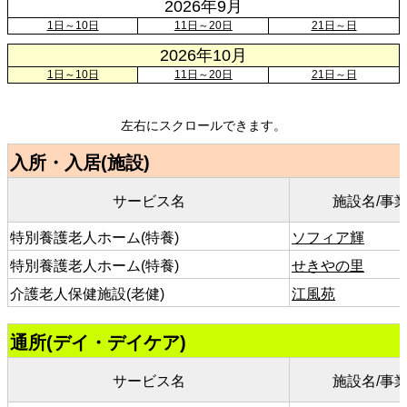
2026年9月
1日～10日
11日～20日
21日～日
2026年10月
1日～10日
11日～20日
21日～日
左右にスクロールできます。
入所・入居(施設)
サービス名
施設名/事
特別養護老人ホーム(特養)
ソフィア輝
特別養護老人ホーム(特養)
せきやの里
介護老人保健施設(老健)
江風苑
通所(デイ・デイケア)
サービス名
施設名/事