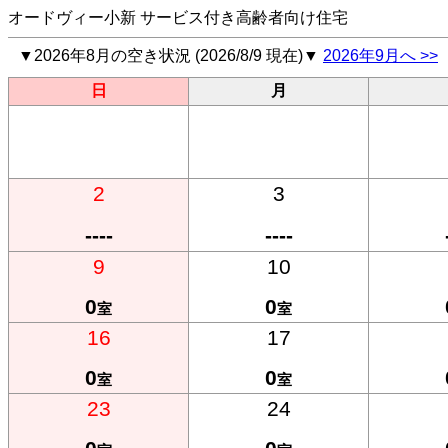
オードヴィー小新 サービス付き高齢者向け住宅
▼2026年8月の空き状況 (2026/8/9 現在)▼
2026年9月へ >>
日
月
2
3
----
----
9
10
0
0
室
室
16
17
0
0
室
室
23
24