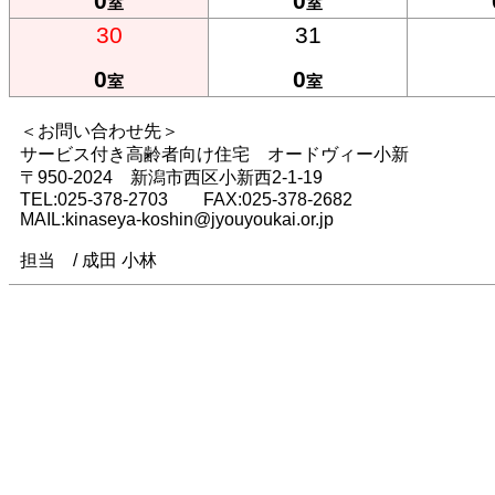
0
0
室
室
30
31
0
0
室
室
＜お問い合わせ先＞
サービス付き高齢者向け住宅 オードヴィー小新
〒950-2024 新潟市西区小新西2-1-19
TEL:025-378-2703 FAX:025-378-2682
MAIL:kinaseya-koshin@jyouyoukai.or.jp
担当 / 成田 小林